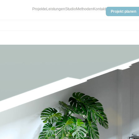
Projekte
Leistungen
Studio
Methoden
Kontakt
Projekt planen
W
P
P
M
M