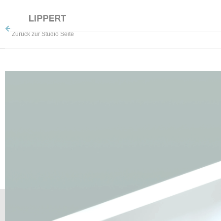
Zurück zur Studio Seite
Reuchlinstr. 10
D – 10553 Berlin
+49 / 30 / 47 98 39 50
info[at]lippert-studios.com
Impressum
2026© LIPPERT STUDIOS