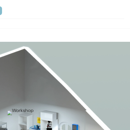
as wir machen
Wer wir sind
roduktdesign
Über uns
roduktentwicklung
Methoden
arketing
Projekte
edienproduktion
Studio Tour