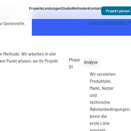
Projekte
Leistungen
Studio
Methoden
Kontakt
Berlin. Seit
Projekt planen
Projekt besprechen
e- und
Leistungen ansehen
r Serienreife.
n Methode. Wir arbeiten in vier
Phase
em Punkt wissen, wo Ihr Projekt
Analyse
01
Wir verstehen
Produktziel,
Markt, Nutzer
und
technische
Rahmenbedingungen,
bevor die
erste Linie
entsteht.