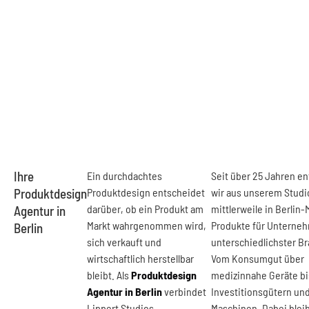
Ihre
Ein durchdachtes
Seit über 25 Jahren e
Produktdesign
Produktdesign entscheidet
wir aus unserem Studi
darüber, ob ein Produkt am
mittlerweile in Berlin-
Agentur in
Markt wahrgenommen wird,
Produkte für Unterne
Berlin
sich verkauft und
unterschiedlichster B
wirtschaftlich herstellbar
Vom Konsumgut über
bleibt. Als
Produktdesign
medizinnahe Geräte bi
Agentur in Berlin
verbindet
Investitionsgütern un
Lippert Studios
Maschinen. Dabei blei