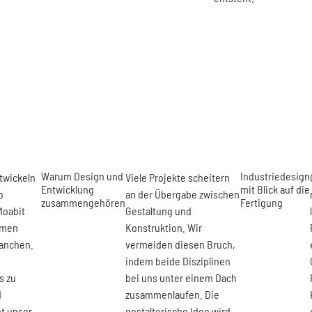
Warum Design und
Industriedesign
ntwickeln
Viele Projekte scheitern
Entwicklung
mit Blick auf die
o
an der Übergabe zwischen
zusammengehören
Fertigung
Moabit
Gestaltung und
hmen
Konstruktion. Wir
ranchen.
vermeiden diesen Bruch,
indem beide Disziplinen
s zu
bei uns unter einem Dach
d
zusammenlaufen. Die
bt unser
gestalterische Idee wird