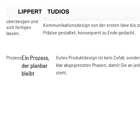
Produkte, die
Lippert Studios ist Ihre Produktdesign Agentur in 
funktionieren,
über 25 Jahren entwickeln wir Produkt-, Industri
überzeugen und
Kommunikationsdesign von der ersten Idee bis zu
sich fertigen
Präzise gestaltet, konsequent zu Ende gedacht.
lassen.
Ein Prozess,
Prozess
Gutes Produktdesign ist kein Zufall, sonder
der planbar
klar abgegrenzten Phasen, damit Sie an jed
steht.
bleibt