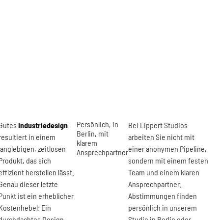
Persönlich, in
Gutes
Industriedesign
Bei Lippert Studios
Berlin, mit
resultiert in einem
arbeiten Sie nicht mit
klarem
langlebigen, zeitlosen
einer anonymen Pipeline,
Ansprechpartner
Produkt, das sich
sondern mit einem festen
effizient herstellen lässt.
Team und einem klaren
Genau dieser letzte
Ansprechpartner.
Punkt ist ein erheblicher
Abstimmungen finden
Kostenhebel: Ein
persönlich in unserem
durchdachtes Design
Studio in Berlin oder